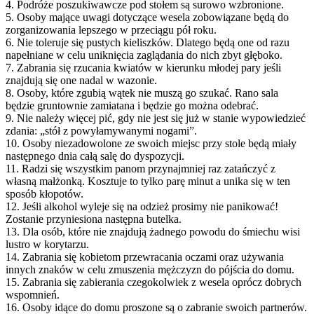
4. Podróże poszukiwawcze pod stołem są surowo wzbronione.
5. Osoby mające uwagi dotyczące wesela zobowiązane będą do
zorganizowania lepszego w przeciągu pół roku.
6. Nie toleruje się pustych kieliszków. Dlatego będą one od razu
napełniane w celu uniknięcia zaglądania do nich zbyt głęboko.
7. Zabrania się rzucania kwiatów w kierunku młodej pary jeśli
znajdują się one nadal w wazonie.
8. Osoby, które zgubią wątek nie muszą go szukać. Rano sala
będzie gruntownie zamiatana i będzie go można odebrać.
9. Nie należy więcej pić, gdy nie jest się już w stanie wypowiedzieć
zdania: „stół z powyłamywanymi nogami”.
10. Osoby niezadowolone ze swoich miejsc przy stole będą miały
następnego dnia całą salę do dyspozycji.
11. Radzi się wszystkim panom przynajmniej raz zatańczyć z
własną małżonką. Kosztuje to tylko parę minut a unika się w ten
sposób kłopotów.
12. Jeśli alkohol wyleje się na odzież prosimy nie panikować!
Zostanie przyniesiona następna butelka.
13. Dla osób, które nie znajdują żadnego powodu do śmiechu wisi
lustro w korytarzu.
14. Zabrania się kobietom przewracania oczami oraz używania
innych znaków w celu zmuszenia mężczyzn do pójścia do domu.
15. Zabrania się zabierania czegokolwiek z wesela oprócz dobrych
wspomnień.
16. Osoby idące do domu proszone są o zabranie swoich partnerów.