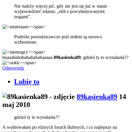
Nie należy więcej pić, gdy nie jest się już w stanie
wypowiedzieć zdania: „stół z powyłamywanymi
nogami”.
Podróże poszukiwawcze pod stołem są surowo
wzbronione.
buaaahahahahahahahaaaaa
89kasienka89
, gdzieś ty to wynalazła??
Odpowiedz
Lubię to
89kasienka89
14
maj 2010
gdzieś ty to wynalazła??
A wędrowałam po różnych forach ślubnych, i co najlepsze na