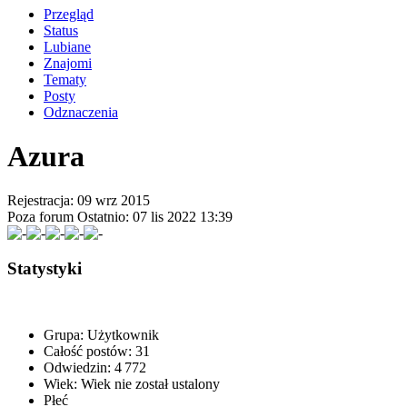
Przegląd
Status
Lubiane
Znajomi
Tematy
Posty
Odznaczenia
Azura
Rejestracja: 09 wrz 2015
Poza forum
Ostatnio: 07 lis 2022 13:39
Statystyki
Grupa:
Użytkownik
Całość postów:
31
Odwiedzin:
4 772
Wiek:
Wiek nie został ustalony
Płeć