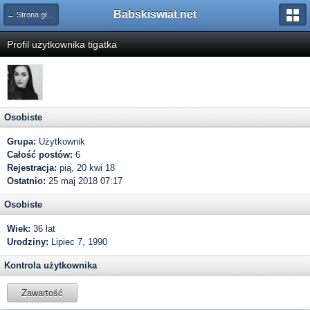
Babskiswiat.net
← Strona główna
Profil użytkownika tigatka
Osobiste
Grupa:
Użytkownik
Całość postów:
6
Rejestracja:
pią, 20 kwi 18
Ostatnio:
25 maj 2018 07:17
Osobiste
Wiek:
36 lat
Urodziny:
Lipiec 7, 1990
Kontrola użytkownika
Zawartość