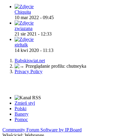
Chiquita
10 mar 2022 - 09:45
zwiazana
21 sie 2021 - 12:33
girltalk
14 kwi 2020 - 11:13
Babskiswiat.net
Przeglądanie profilu: chutneyka
Privacy Policy
Zmień styl
Polski
Banery
Pomoc
Community Forum Software by IP.Board
Właściciel: Webrange