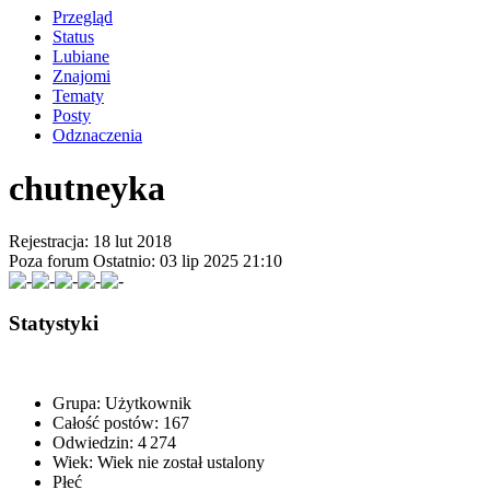
Przegląd
Status
Lubiane
Znajomi
Tematy
Posty
Odznaczenia
chutneyka
Rejestracja: 18 lut 2018
Poza forum
Ostatnio: 03 lip 2025 21:10
Statystyki
Grupa:
Użytkownik
Całość postów:
167
Odwiedzin:
4 274
Wiek:
Wiek nie został ustalony
Płeć